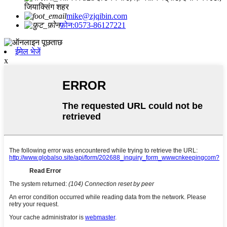
जियाक्सिंग शहर
mike@zjqibin.com
फ़ोन:0573-86127221
ईमेल भेजें
x