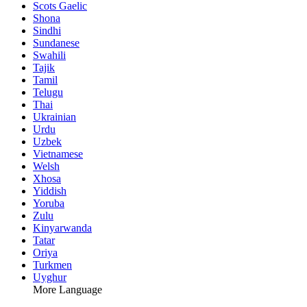
Scots Gaelic
Shona
Sindhi
Sundanese
Swahili
Tajik
Tamil
Telugu
Thai
Ukrainian
Urdu
Uzbek
Vietnamese
Welsh
Xhosa
Yiddish
Yoruba
Zulu
Kinyarwanda
Tatar
Oriya
Turkmen
Uyghur
More Language